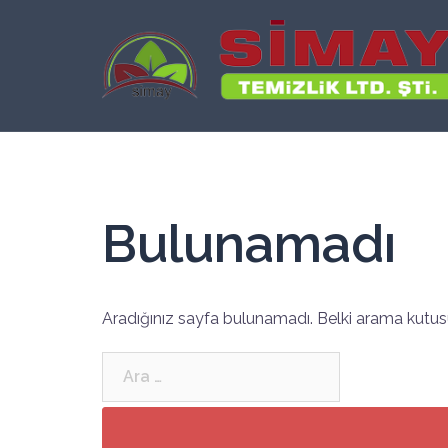
İçeriğe
atla
Bulunamadı
Aradığınız sayfa bulunamadı. Belki arama kutusu
Arama: