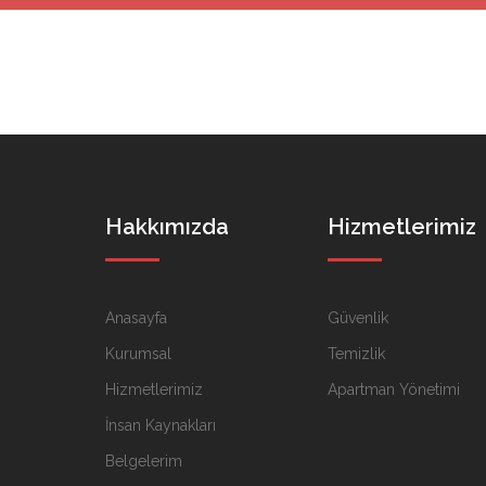
Hakkımızda
Hizmetlerimiz
Anasayfa
Güvenlik
Kurumsal
Temizlik
Hizmetlerimiz
Apartman Yönetimi
İnsan Kaynakları
Belgelerim