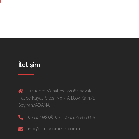
İletişim
Tellidere Mahallesi 72081 sokak
Hatice Kayalı Sitesi No:3 A Blok Kat:1/1
Seyhan/ADANA
0322 456 08 03 - 0322 459 59 95
info@simaytemizlik.com.tr