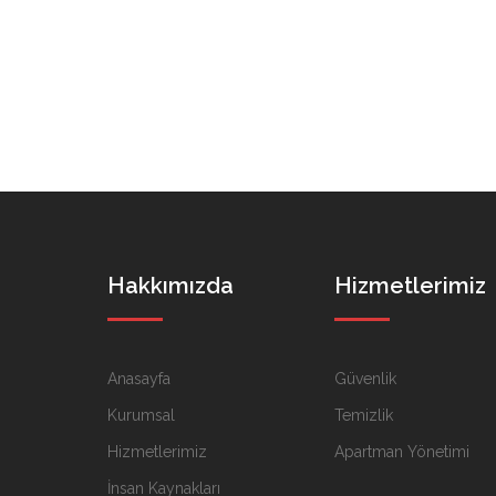
Hakkımızda
Hizmetlerimiz
Anasayfa
Güvenlik
Kurumsal
Temizlik
Hizmetlerimiz
Apartman Yönetimi
İnsan Kaynakları