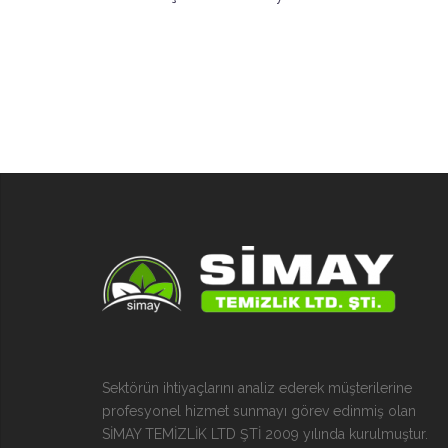
Sektörün ihtiyaçlarını analiz ederek müşterilerine
profesyonel hizmet sunmayı görev edinmiş olan
SİMAY TEMİZLİK LTD ŞTİ 2009 yılında kurulmuştur.