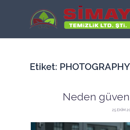
İçeriğe
atla
Etiket:
PHOTOGRAPHY
Neden güvenli
25 EKIM 2