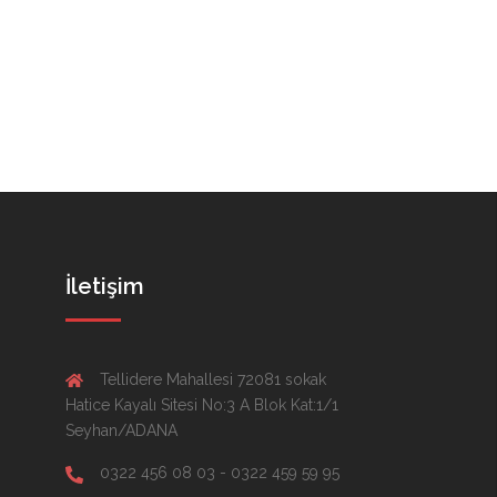
İletişim
Tellidere Mahallesi 72081 sokak
Hatice Kayalı Sitesi No:3 A Blok Kat:1/1
Seyhan/ADANA
0322 456 08 03 - 0322 459 59 95