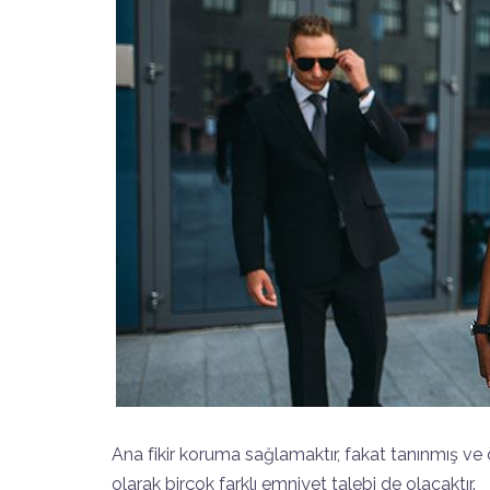
Ana fikir koruma sağlamaktır, fakat tanınmış ve ö
olarak birçok farklı emniyet talebi de olacaktır.