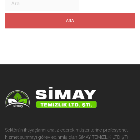
Sektörün ihtiyaçlarını analiz ederek müşterilerine profesyonel
hizmet sunmayı görev edinmiş olan SİMAY TEMİZLİK LTD ŞTİ