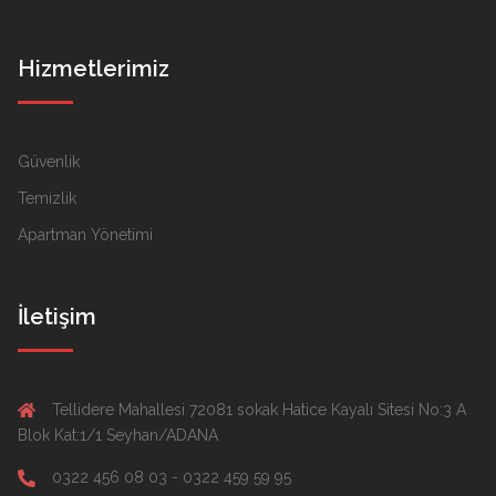
Hizmetlerimiz
Güvenlik
Temizlik
Apartman Yönetimi
İletişim
Tellidere Mahallesi 72081 sokak Hatice Kayalı Sitesi No:3 A
Blok Kat:1/1 Seyhan/ADANA
0322 456 08 03 - 0322 459 59 95