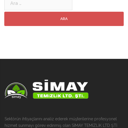
Sektörün ihtiyaçlarını analiz ederek müşterilerine profesyonel
hizmet sunmayı görev edinmiş olan SİMAY TEMİZLİK LTD ŞTİ