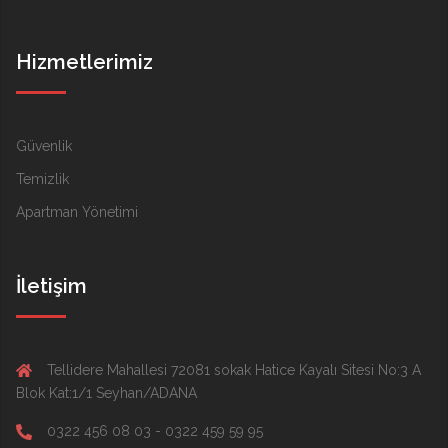
Hizmetlerimiz
Güvenlik
Temizlik
Apartman Yönetimi
İletişim
Tellidere Mahallesi 72081 sokak Hatice Kayalı Sitesi No:3 A
Blok Kat:1/1 Seyhan/ADANA
0322 456 08 03 - 0322 459 59 95