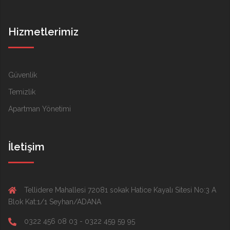
Hizmetlerimiz
Güvenlik
Temizlik
Apartman Yönetimi
İletişim
Tellidere Mahallesi 72081 sokak Hatice Kayalı Sitesi No:3 A
Blok Kat:1/1 Seyhan/ADANA
0322 456 08 03 - 0322 459 59 95