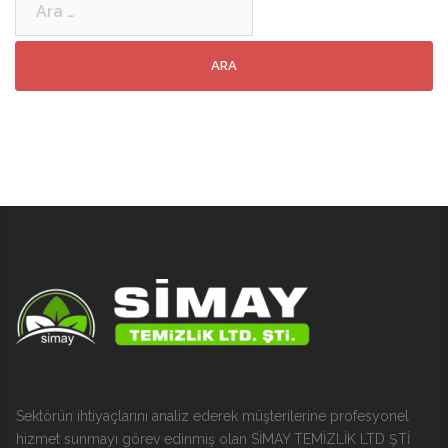
Sektörün ihtiyaçlarını analiz ederek müşterilerine profesyonel
hizmet sunmayı görev edinmiş olan SİMAY TEMİZLİK LTD ŞTİ