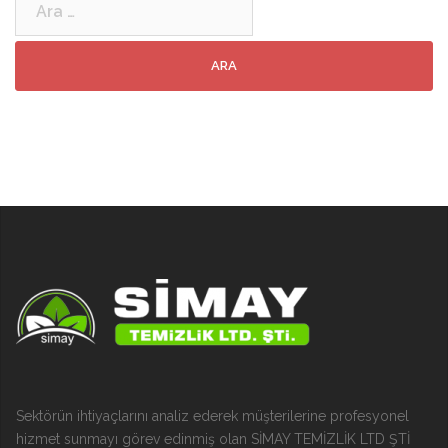
Sektörün ihtiyaçlarını analiz ederek müşterilerine profesyonel
hizmet sunmayı görev edinmiş olan SİMAY TEMİZLİK LTD ŞTİ