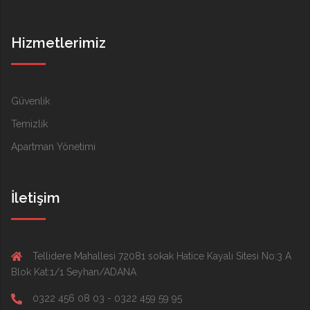
Hizmetlerimiz
Güvenlik
Temizlik
Apartman Yönetimi
İletişim
Tellidere Mahallesi 72081 sokak Hatice Kayalı Sitesi No:3 A
Blok Kat:1/1 Seyhan/ADANA
0322 456 08 03 - 0322 459 59 95