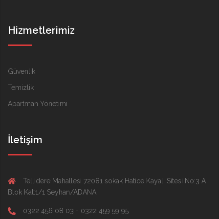
Hizmetlerimiz
Güvenlik
Temizlik
Apartman Yönetimi
İletişim
Tellidere Mahallesi 72081 sokak Hatice Kayalı Sitesi No:3 A
Blok Kat:1/1 Seyhan/ADANA
0322 456 08 03 - 0322 459 59 95