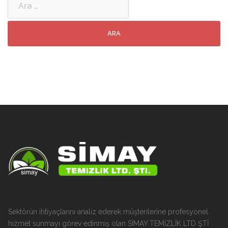
Sektörün ihtiyaçlarını analiz ederek müşterilerine profesyonel
hizmet sunmayı görev edinmiş olan SİMAY TEMİZLİK LTD ŞTİ