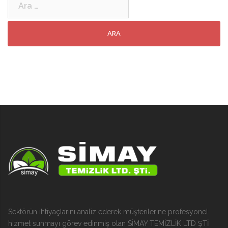
Sektörün ihtiyaçlarını analiz ederek müşterilerine profesyonel
hizmet sunmayı görev edinmiş olan SİMAY TEMİZLİK LTD ŞTİ