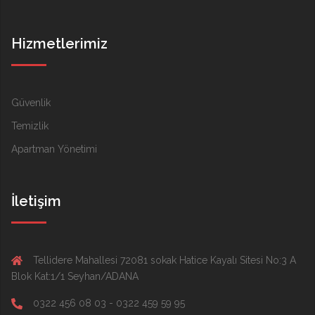
Hizmetlerimiz
Güvenlik
Temizlik
Apartman Yönetimi
İletişim
Tellidere Mahallesi 72081 sokak Hatice Kayalı Sitesi No:3 A
Blok Kat:1/1 Seyhan/ADANA
0322 456 08 03 - 0322 459 59 95