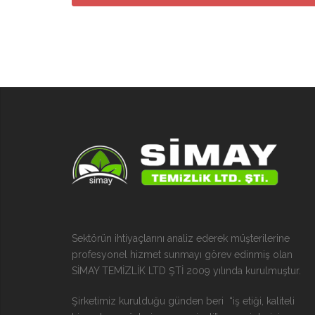
Sektörün ihtiyaçlarını analiz ederek müşterilerine
profesyonel hizmet sunmayı görev edinmiş olan
SİMAY TEMİZLİK LTD ŞTİ 2009 yılında kurulmuştur.
Şirketimiz kurulduğu günden beri “iş etiği, kaliteli