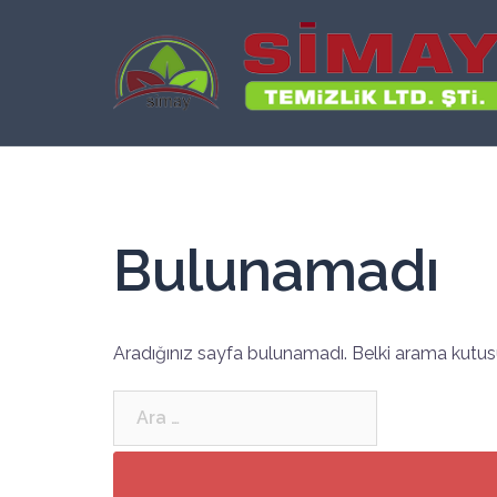
İçeriğe
atla
Bulunamadı
Aradığınız sayfa bulunamadı. Belki arama kutusu
Arama: