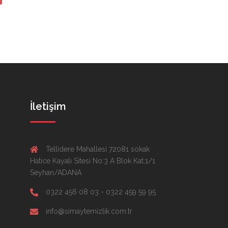
İletişim
Tellidere Mahallesi 72081 sokak
Hatice Kayalı Sitesi No:3 A Blok Kat:1/1
Seyhan/ADANA
0322 456 08 03 - 0322 459 59 95
info@simaytemizlik.com.tr