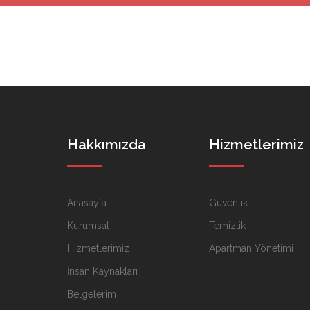
Hakkımızda
Hizmetlerimiz
Anasayfa
Güvenlik
Kurumsal
Temizlik
Hizmetlerimiz
Apartman Yönetimi
İnsan Kaynakları
Belgelerim