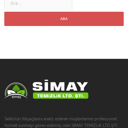
Sektörün ihtiyaçlarını analiz ederek müşterilerine profesyonel
hizmet sunmayı görev edinmiş olan SİMAY TEMİZLİK LTD ŞTİ