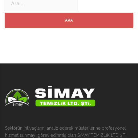
Sektörün ihtiyaçlarını analiz ederek müşterilerine profesyonel
hizmet sunmayı görev edinmiş olan SİMAY TEMİZLİK LTD ŞTİ