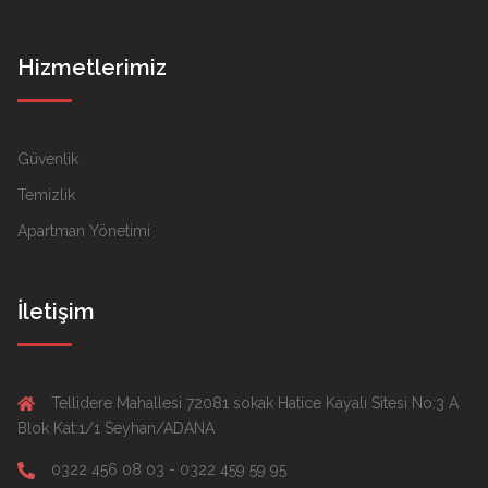
Hizmetlerimiz
Güvenlik
Temizlik
Apartman Yönetimi
İletişim
Tellidere Mahallesi 72081 sokak Hatice Kayalı Sitesi No:3 A
Blok Kat:1/1 Seyhan/ADANA
0322 456 08 03 - 0322 459 59 95