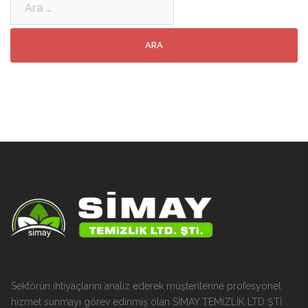
Sektörün ihtiyaçlarını analiz ederek müşterilerine profesyonel
hizmet sunmayı görev edinmiş olan SİMAY TEMİZLİK LTD ŞTİ