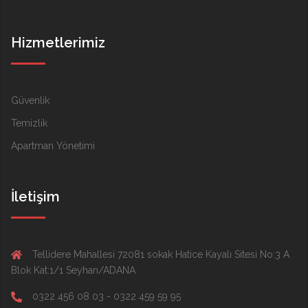
Hizmetlerimiz
Güvenlik
Temizlik
Apartman Yönetimi
İletişim
Tellidere Mahallesi 72081 sokak Hatice Kayalı Sitesi No:3 A
Blok Kat:1/1 Seyhan/ADANA
0322 456 08 03 - 0322 459 59 95