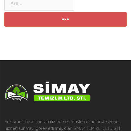
Sektörün ihtiyaçlarını analiz ederek müşterilerine profesyonel
hizmet sunmayı görev edinmiş olan SİMAY TEMİZLİK LTD ŞTİ