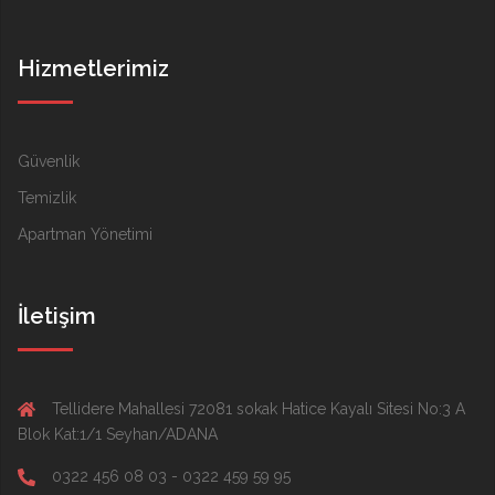
Hizmetlerimiz
Güvenlik
Temizlik
Apartman Yönetimi
İletişim
Tellidere Mahallesi 72081 sokak Hatice Kayalı Sitesi No:3 A
Blok Kat:1/1 Seyhan/ADANA
0322 456 08 03 - 0322 459 59 95