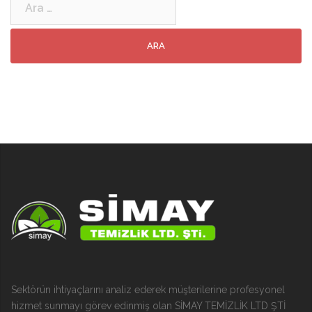
Sektörün ihtiyaçlarını analiz ederek müşterilerine profesyonel
hizmet sunmayı görev edinmiş olan SİMAY TEMİZLİK LTD ŞTİ