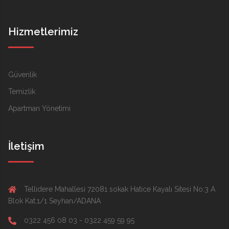
Hizmetlerimiz
Güvenlik
Temizlik
Apartman Yönetimi
İletişim
Tellidere Mahallesi 72081 sokak Hatice Kayalı Sitesi No:3 A
Blok Kat:1/1 Seyhan/ADANA
0322 456 08 03 - 0322 459 59 95