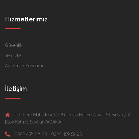
Hizmetlerimiz
Güvenlik
Temizlik
Apartman Yönetimi
İletişim
Tellidere Mahallesi 72081 sokak Hatice Kayalı Sitesi No:3 A
Blok Kat:1/1 Seyhan/ADANA
0322 456 08 03 - 0322 459 59 95