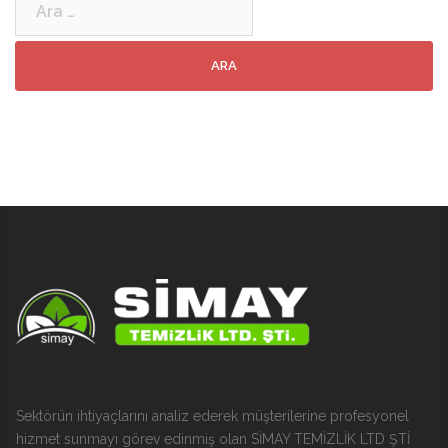
Sektörün ihtiyaçlarını analiz ederek müşterilerine profesyonel
hizmet sunmayı görev edinmiş olan SİMAY TEMİZLİK LTD ŞTİ