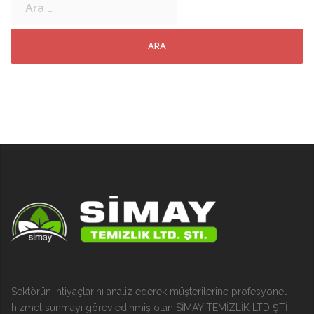
Sektörün ihtiyaçlarını analiz ederek müşterilerine profesyonel
hizmet sunmayı görev edinmiş olan SİMAY TEMİZLİK LTD ŞTİ