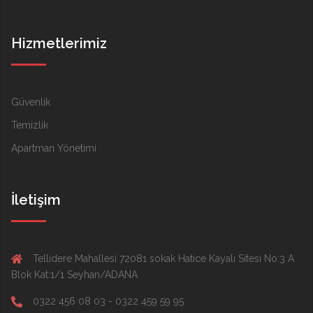
Hizmetlerimiz
Güvenlik
Temizlik
Apartman Yönetimi
İletişim
Tellidere Mahallesi 72081 sokak Hatice Kayalı Sitesi No:3 A
Blok Kat:1/1 Seyhan/ADANA
0322 456 08 03 - 0322 459 59 95