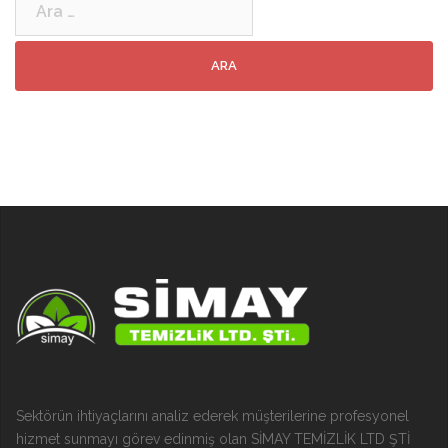
Sektörün ihtiyaçlarını analiz ederek müşterilerine profesyonel
hizmet sunmayı görev edinmiş olan SİMAY TEMİZLİK LTD ŞTİ