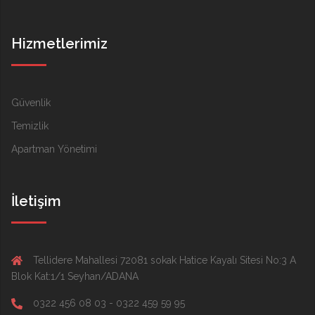
Hizmetlerimiz
Güvenlik
Temizlik
Apartman Yönetimi
İletişim
Tellidere Mahallesi 72081 sokak Hatice Kayalı Sitesi No:3 A
Blok Kat:1/1 Seyhan/ADANA
0322 456 08 03 - 0322 459 59 95