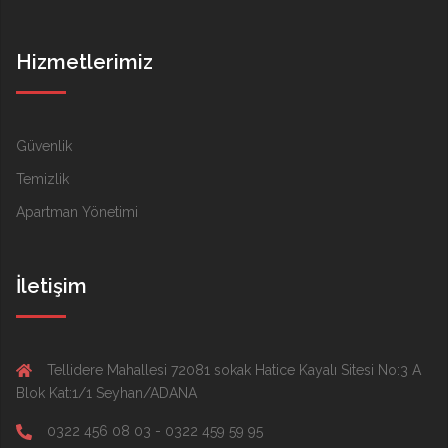
Hizmetlerimiz
Güvenlik
Temizlik
Apartman Yönetimi
İletişim
Tellidere Mahallesi 72081 sokak Hatice Kayalı Sitesi No:3 A
Blok Kat:1/1 Seyhan/ADANA
0322 456 08 03 - 0322 459 59 95