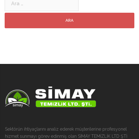
Sektörün ihtiyaçlarını analiz ederek müşterilerine profesyonel
hizmet sunmayı görev edinmiş olan SİMAY TEMİZLİK LTD ŞTİ