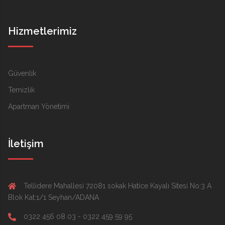
Hizmetlerimiz
Güvenlik
Temizlik
Apartman Yönetimi
İletişim
Tellidere Mahallesi 72081 sokak Hatice Kayalı Sitesi No:3 A
Blok Kat:1/1 Seyhan/ADANA
0322 456 08 03 - 0322 459 59 95