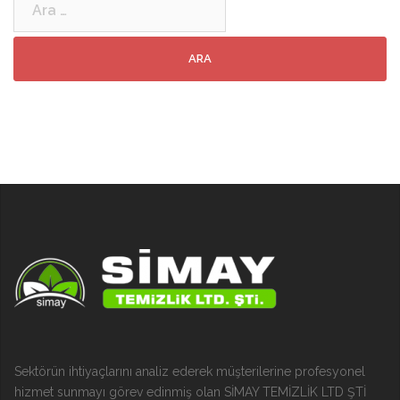
Sektörün ihtiyaçlarını analiz ederek müşterilerine profesyonel
hizmet sunmayı görev edinmiş olan SİMAY TEMİZLİK LTD ŞTİ