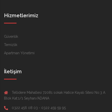
Hizmetlerimiz
Güvenlik
Temizlik
Apartman Yönetimi
İletişim
Tellidere Mahallesi 72081 sokak Hatice Kayalı Sitesi No:3 A
Blok Kat:1/1 Seyhan/ADANA
0322 456 08 03 - 0322 459 59 95