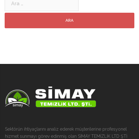
Sektörün ihtiyaçlarını analiz ederek müşterilerine profesyonel
hizmet sunmayı görev edinmiş olan SİMAY TEMİZLİK LTD ŞTİ