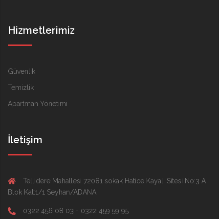
Hizmetlerimiz
Güvenlik
Temizlik
Apartman Yönetimi
İletişim
Tellidere Mahallesi 72081 sokak Hatice Kayalı Sitesi No:3 A
Blok Kat:1/1 Seyhan/ADANA
0322 456 08 03 - 0322 459 59 95