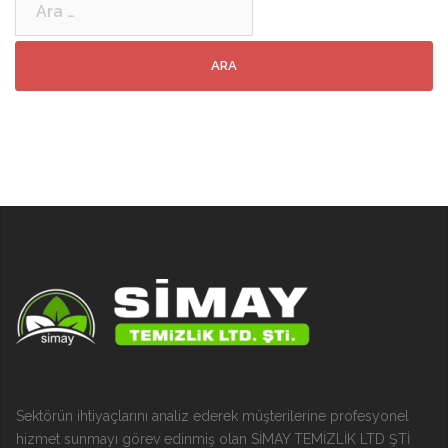
Sektörün ihtiyaçlarını analiz ederek müşterilerine profesyonel
hizmet sunmayı görev edinmiş olan SİMAY TEMİZLİK LTD ŞTİ