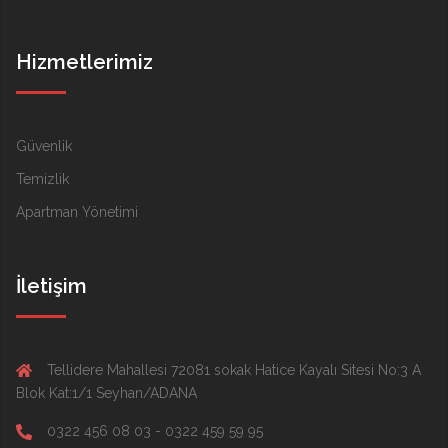
Hizmetlerimiz
Güvenlik
Temizlik
Apartman Yönetimi
İletişim
Tellidere Mahallesi 72081 sokak Hatice Kayalı Sitesi No:3 A
Blok Kat:1/1 Seyhan/ADANA
0322 456 08 03 - 0322 459 59 95