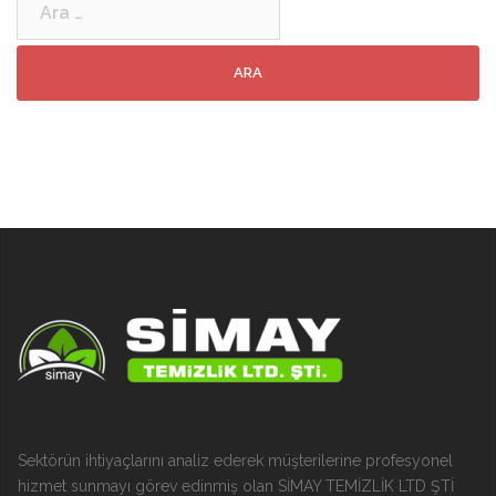
Sektörün ihtiyaçlarını analiz ederek müşterilerine profesyonel
hizmet sunmayı görev edinmiş olan SİMAY TEMİZLİK LTD ŞTİ