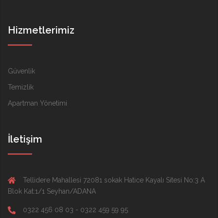
Hizmetlerimiz
Güvenlik
Temizlik
Apartman Yönetimi
İletişim
Tellidere Mahallesi 72081 sokak Hatice Kayalı Sitesi No:3 A
Blok Kat:1/1 Seyhan/ADANA
0322 456 08 03 - 0322 459 59 95