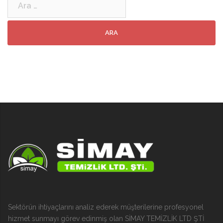
Sektörün ihtiyaçlarını analiz ederek müşterilerine profesyonel
hizmet sunmayı görev edinmiş olan SİMAY TEMİZLİK LTD ŞTİ