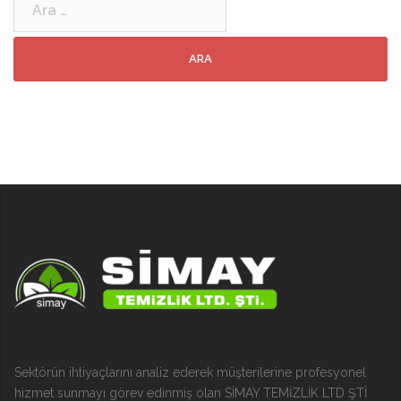
Sektörün ihtiyaçlarını analiz ederek müşterilerine profesyonel
hizmet sunmayı görev edinmiş olan SİMAY TEMİZLİK LTD ŞTİ