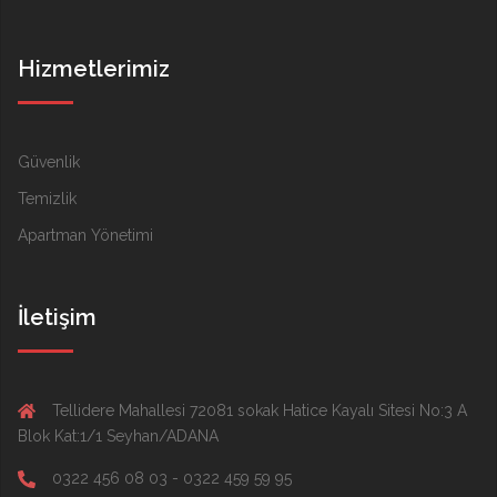
Hizmetlerimiz
Güvenlik
Temizlik
Apartman Yönetimi
İletişim
Tellidere Mahallesi 72081 sokak Hatice Kayalı Sitesi No:3 A
Blok Kat:1/1 Seyhan/ADANA
0322 456 08 03 - 0322 459 59 95