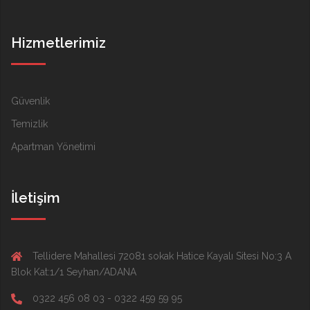
Hizmetlerimiz
Güvenlik
Temizlik
Apartman Yönetimi
İletişim
Tellidere Mahallesi 72081 sokak Hatice Kayalı Sitesi No:3 A
Blok Kat:1/1 Seyhan/ADANA
0322 456 08 03 - 0322 459 59 95