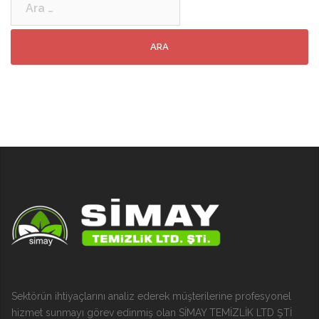
Sektörün ihtiyaçlarını analiz ederek müşterilerine profesyonel
hizmet sunmayı görev edinmiş olan SİMAY TEMİZLİK LTD ŞTİ