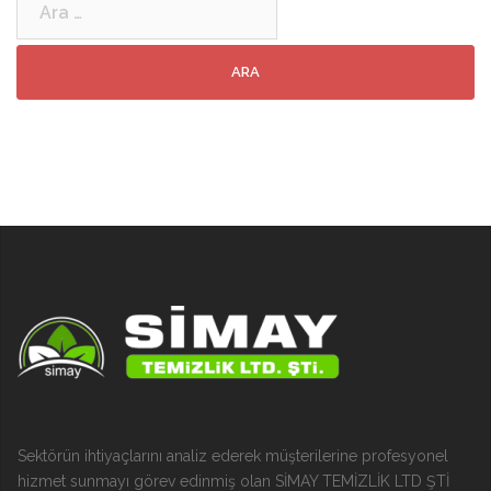
Sektörün ihtiyaçlarını analiz ederek müşterilerine profesyonel
hizmet sunmayı görev edinmiş olan SİMAY TEMİZLİK LTD ŞTİ