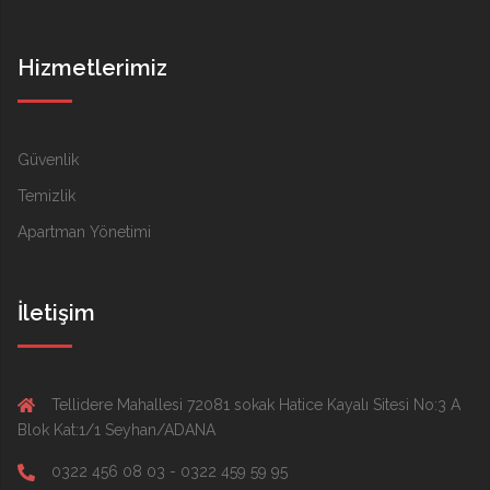
Hizmetlerimiz
Güvenlik
Temizlik
Apartman Yönetimi
İletişim
Tellidere Mahallesi 72081 sokak Hatice Kayalı Sitesi No:3 A
Blok Kat:1/1 Seyhan/ADANA
0322 456 08 03 - 0322 459 59 95