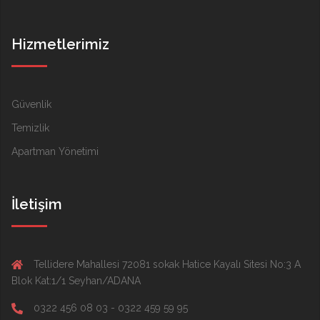
Hizmetlerimiz
Güvenlik
Temizlik
Apartman Yönetimi
İletişim
Tellidere Mahallesi 72081 sokak Hatice Kayalı Sitesi No:3 A
Blok Kat:1/1 Seyhan/ADANA
0322 456 08 03 - 0322 459 59 95