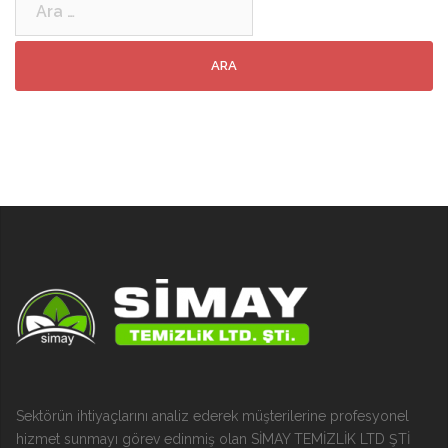
Sektörün ihtiyaçlarını analiz ederek müşterilerine profesyonel
hizmet sunmayı görev edinmiş olan SİMAY TEMİZLİK LTD ŞTİ