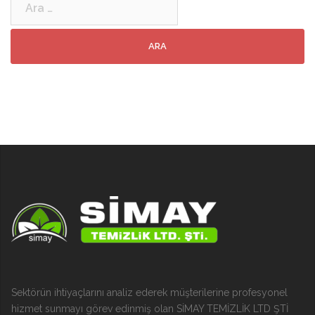
Sektörün ihtiyaçlarını analiz ederek müşterilerine profesyonel
hizmet sunmayı görev edinmiş olan SİMAY TEMİZLİK LTD ŞTİ