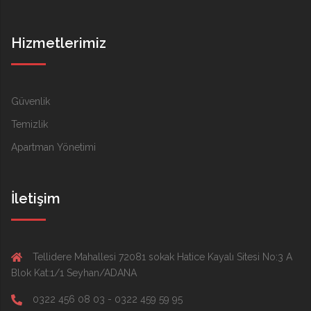
Hizmetlerimiz
Güvenlik
Temizlik
Apartman Yönetimi
İletişim
Tellidere Mahallesi 72081 sokak Hatice Kayalı Sitesi No:3 A
Blok Kat:1/1 Seyhan/ADANA
0322 456 08 03 - 0322 459 59 95