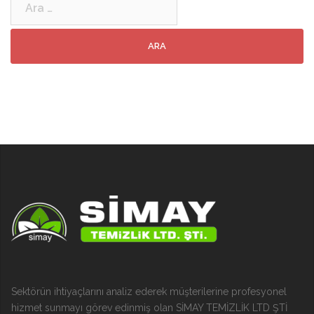
Sektörün ihtiyaçlarını analiz ederek müşterilerine profesyonel
hizmet sunmayı görev edinmiş olan SİMAY TEMİZLİK LTD ŞTİ