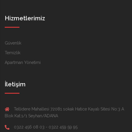
Hizmetlerimiz
Güvenlik
Temizlik
Apartman Yönetimi
İletişim
Tellidere Mahallesi 72081 sokak Hatice Kayalı Sitesi No:3 A
Blok Kat:1/1 Seyhan/ADANA
0322 456 08 03 - 0322 459 59 95