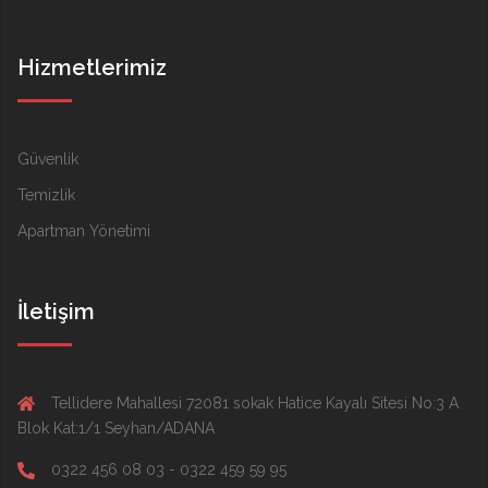
Hizmetlerimiz
Güvenlik
Temizlik
Apartman Yönetimi
İletişim
Tellidere Mahallesi 72081 sokak Hatice Kayalı Sitesi No:3 A
Blok Kat:1/1 Seyhan/ADANA
0322 456 08 03 - 0322 459 59 95