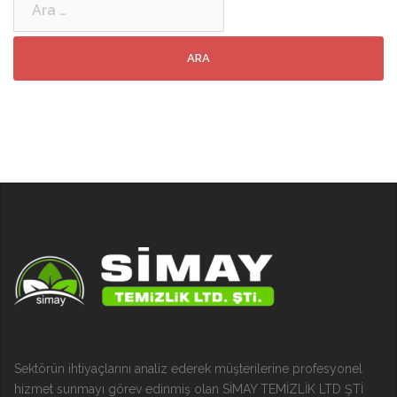
Sektörün ihtiyaçlarını analiz ederek müşterilerine profesyonel
hizmet sunmayı görev edinmiş olan SİMAY TEMİZLİK LTD ŞTİ