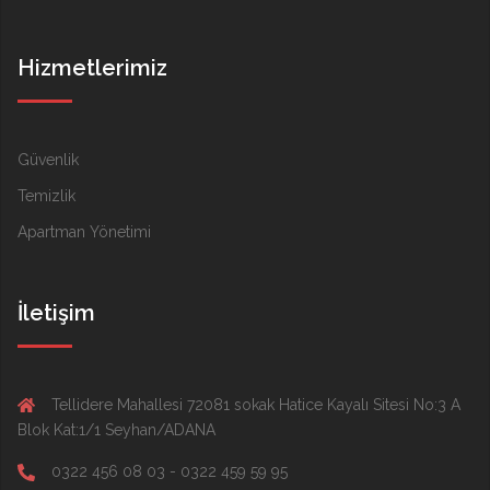
Hizmetlerimiz
Güvenlik
Temizlik
Apartman Yönetimi
İletişim
Tellidere Mahallesi 72081 sokak Hatice Kayalı Sitesi No:3 A
Blok Kat:1/1 Seyhan/ADANA
0322 456 08 03 - 0322 459 59 95