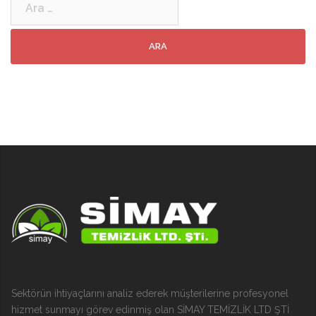
Sektörün ihtiyaçlarını analiz ederek müşterilerine profesyonel
hizmet sunmayı görev edinmiş olan SİMAY TEMİZLİK LTD ŞTİ