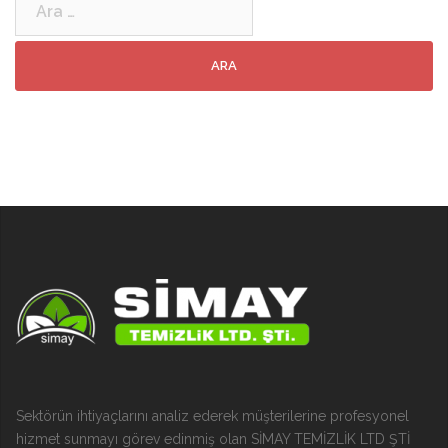
Sektörün ihtiyaçlarını analiz ederek müşterilerine profesyonel
hizmet sunmayı görev edinmiş olan SİMAY TEMİZLİK LTD ŞTİ