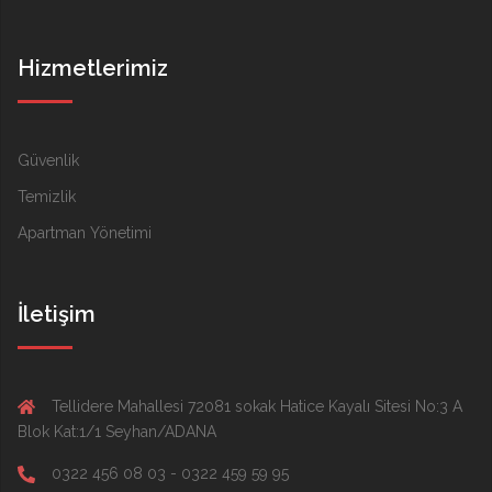
Hizmetlerimiz
Güvenlik
Temizlik
Apartman Yönetimi
İletişim
Tellidere Mahallesi 72081 sokak Hatice Kayalı Sitesi No:3 A
Blok Kat:1/1 Seyhan/ADANA
0322 456 08 03 - 0322 459 59 95