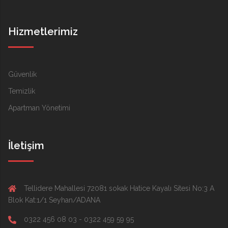
Hizmetlerimiz
Güvenlik
Temizlik
Apartman Yönetimi
İletişim
Tellidere Mahallesi 72081 sokak Hatice Kayalı Sitesi No:3 A
Blok Kat:1/1 Seyhan/ADANA
0322 456 08 03 - 0322 459 59 95