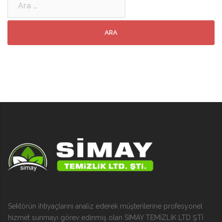
Sektörün ihtiyaçlarını analiz ederek müşterilerine profesyonel
hizmet sunmayı görev edinmiş olan SİMAY TEMİZLİK LTD ŞTİ