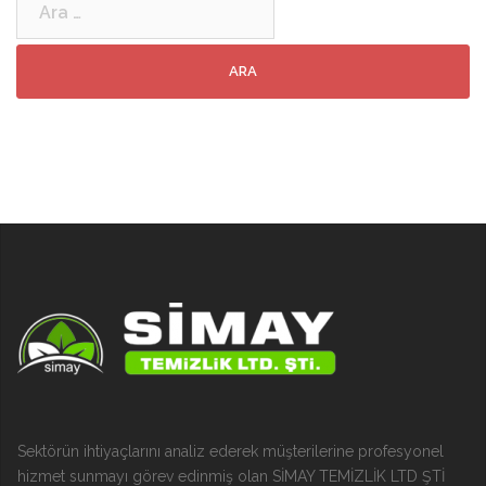
Sektörün ihtiyaçlarını analiz ederek müşterilerine profesyonel
hizmet sunmayı görev edinmiş olan SİMAY TEMİZLİK LTD ŞTİ