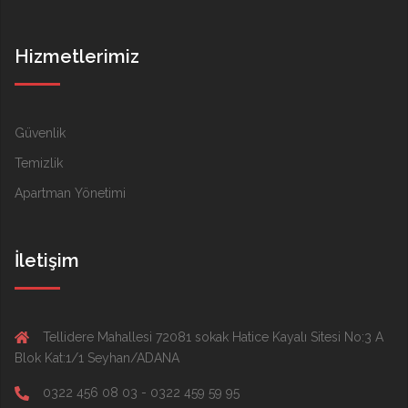
Hizmetlerimiz
Güvenlik
Temizlik
Apartman Yönetimi
İletişim
Tellidere Mahallesi 72081 sokak Hatice Kayalı Sitesi No:3 A
Blok Kat:1/1 Seyhan/ADANA
0322 456 08 03 - 0322 459 59 95