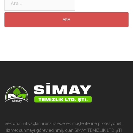
Sektörün ihtiyaçlarını analiz ederek müşterilerine profesyonel
hizmet sunmayı görev edinmiş olan SİMAY TEMİZLİK LTD ŞTİ