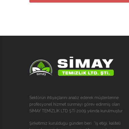
Sektörün ihtiyaçlarını analiz ederek müşterilerine
profesyonel hizmet sunmayı görev edinmiş olan
SİMAY TEMİZLİK LTD ŞTİ 2009 yılında kurulmuştur.
Şirketimiz kurulduğu günden beri “iş etiği, kaliteli