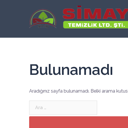
İçeriğe
atla
Bulunamadı
Aradığınız sayfa bulunamadı. Belki arama kutusu
Arama: