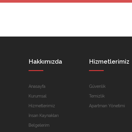
Hakkımızda
Hizmetlerimiz
Anasayfa
Güvenlik
Kurumsal
Temizlik
Hizmetlerimiz
Apartman Yönetimi
İnsan Kaynakları
Belgelerim