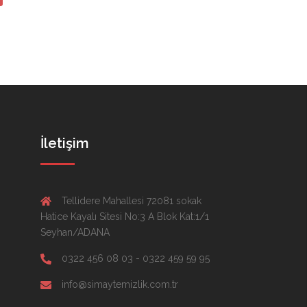
İletişim
Tellidere Mahallesi 72081 sokak
Hatice Kayalı Sitesi No:3 A Blok Kat:1/1
Seyhan/ADANA
0322 456 08 03 - 0322 459 59 95
info@simaytemizlik.com.tr