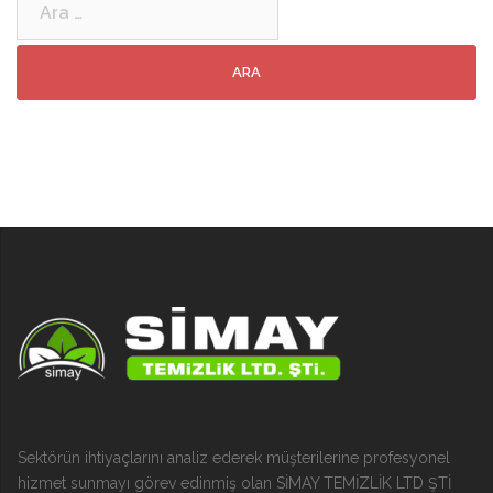
Sektörün ihtiyaçlarını analiz ederek müşterilerine profesyonel
hizmet sunmayı görev edinmiş olan SİMAY TEMİZLİK LTD ŞTİ