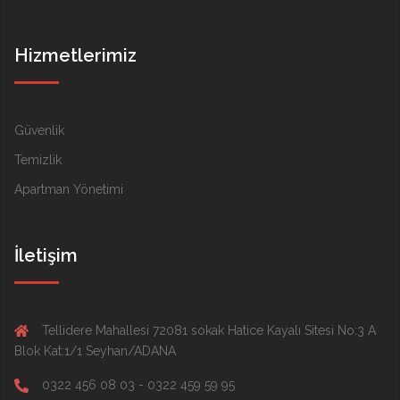
Hizmetlerimiz
Güvenlik
Temizlik
Apartman Yönetimi
İletişim
Tellidere Mahallesi 72081 sokak Hatice Kayalı Sitesi No:3 A
Blok Kat:1/1 Seyhan/ADANA
0322 456 08 03 - 0322 459 59 95