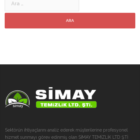
Sektörün ihtiyaçlarını analiz ederek müşterilerine profesyonel
hizmet sunmayı görev edinmiş olan SİMAY TEMİZLİK LTD ŞTİ