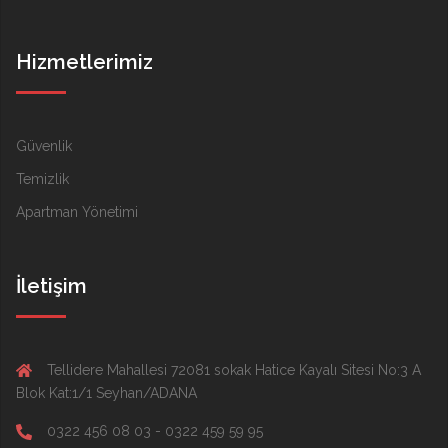
Hizmetlerimiz
Güvenlik
Temizlik
Apartman Yönetimi
İletişim
Tellidere Mahallesi 72081 sokak Hatice Kayalı Sitesi No:3 A
Blok Kat:1/1 Seyhan/ADANA
0322 456 08 03 - 0322 459 59 95