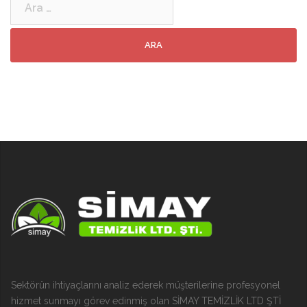
Sektörün ihtiyaçlarını analiz ederek müşterilerine profesyonel
hizmet sunmayı görev edinmiş olan SİMAY TEMİZLİK LTD ŞTİ