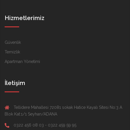
Hizmetlerimiz
Güvenlik
Temizlik
Apartman Yönetimi
İletişim
Tellidere Mahallesi 72081 sokak Hatice Kayalı Sitesi No:3 A
Blok Kat:1/1 Seyhan/ADANA
0322 456 08 03 - 0322 459 59 95