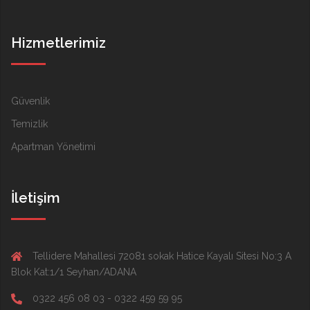
Hizmetlerimiz
Güvenlik
Temizlik
Apartman Yönetimi
İletişim
Tellidere Mahallesi 72081 sokak Hatice Kayalı Sitesi No:3 A
Blok Kat:1/1 Seyhan/ADANA
0322 456 08 03 - 0322 459 59 95