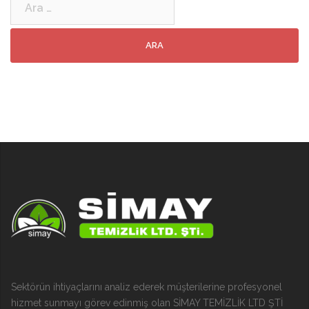
Sektörün ihtiyaçlarını analiz ederek müşterilerine profesyonel
hizmet sunmayı görev edinmiş olan SİMAY TEMİZLİK LTD ŞTİ