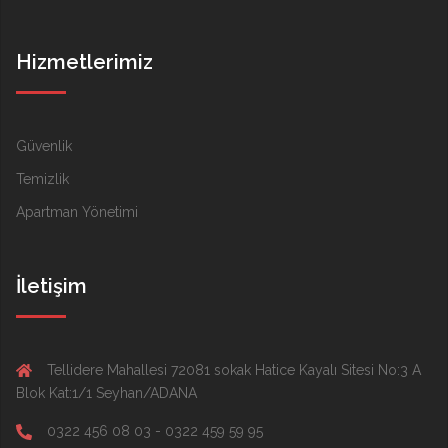
Hizmetlerimiz
Güvenlik
Temizlik
Apartman Yönetimi
İletişim
Tellidere Mahallesi 72081 sokak Hatice Kayalı Sitesi No:3 A
Blok Kat:1/1 Seyhan/ADANA
0322 456 08 03 - 0322 459 59 95