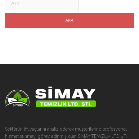
Sektörün ihtiyaçlarını analiz ederek müşterilerine profesyonel
hizmet sunmayı görev edinmiş olan SİMAY TEMİZLİK LTD ŞTİ