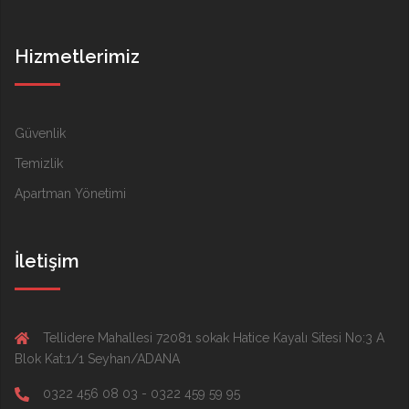
Hizmetlerimiz
Güvenlik
Temizlik
Apartman Yönetimi
İletişim
Tellidere Mahallesi 72081 sokak Hatice Kayalı Sitesi No:3 A
Blok Kat:1/1 Seyhan/ADANA
0322 456 08 03 - 0322 459 59 95