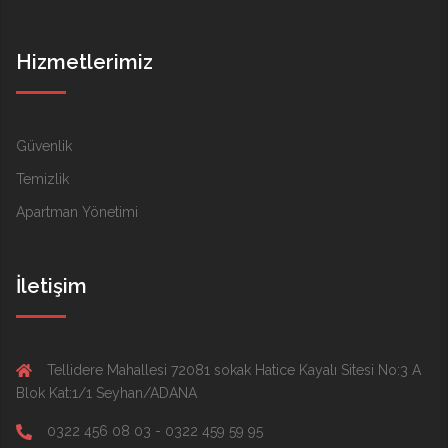
Hizmetlerimiz
Güvenlik
Temizlik
Apartman Yönetimi
İletişim
Tellidere Mahallesi 72081 sokak Hatice Kayalı Sitesi No:3 A
Blok Kat:1/1 Seyhan/ADANA
0322 456 08 03 - 0322 459 59 95