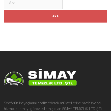
Sektörün ihtiyaçlarını analiz ederek müşterilerine profesyonel
hizmet sunmayı görev edinmiş olan SİMAY TEMİZLİK LTD ŞTİ