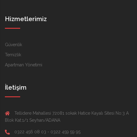
Hizmetlerimiz
Güvenlik
Temizlik
Apartman Yönetimi
İletişim
Tellidere Mahallesi 72081 sokak Hatice Kayalı Sitesi No:3 A
Blok Kat:1/1 Seyhan/ADANA
0322 456 08 03 - 0322 459 59 95