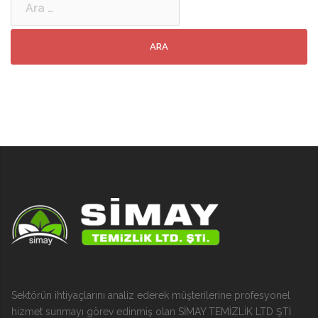
Sektörün ihtiyaçlarını analiz ederek müşterilerine profesyonel
hizmet sunmayı görev edinmiş olan SİMAY TEMİZLİK LTD ŞTİ