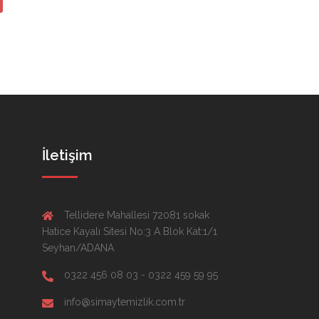
İletişim
Tellidere Mahallesi 72081 sokak
Hatice Kayalı Sitesi No:3 A Blok Kat:1/1
Seyhan/ADANA
0322 456 08 03 - 0322 459 59 95
info@simaytemizlik.com.tr