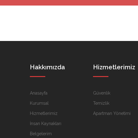
Hakkımızda
Hizmetlerimiz
Anasayfa
Güvenlik
Kurumsal
Temizlik
Hizmetlerimiz
Apartman Yönetimi
İnsan Kaynakları
Belgelerim