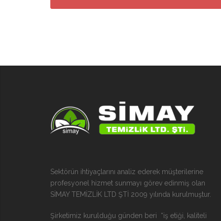
Sektörün ihtiyaçlarını analiz ederek müşterilerine
profesyonel hizmet sunmayı görev edinmiş olan
SİMAY TEMİZLİK LTD ŞTİ 2009 yılında kurulmuştur.
Şirketimiz kurulduğu günden beri “iş etiği, kaliteli