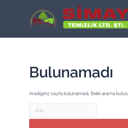
İçeriğe
atla
Bulunamadı
Aradığınız sayfa bulunamadı. Belki arama kutusu
Arama: