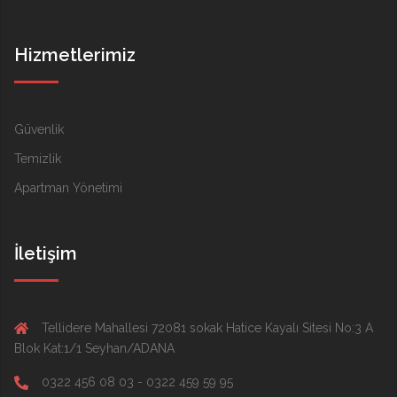
Hizmetlerimiz
Güvenlik
Temizlik
Apartman Yönetimi
İletişim
Tellidere Mahallesi 72081 sokak Hatice Kayalı Sitesi No:3 A
Blok Kat:1/1 Seyhan/ADANA
0322 456 08 03 - 0322 459 59 95