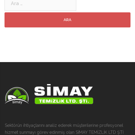
Sektörün ihtiyaçlarını analiz ederek müşterilerine profesyonel
hizmet sunmayı görev edinmiş olan SİMAY TEMİZLİK LTD ŞTİ