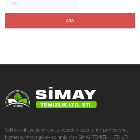
Sektörün ihtiyaçlarını analiz ederek müşterilerine profesyonel
hizmet sunmayı görev edinmiş olan SİMAY TEMİZLİK LTD ŞTİ