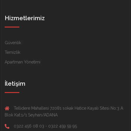
Hizmetlerimiz
Güvenlik
Temizlik
Apartman Yönetimi
İletişim
Tellidere Mahallesi 72081 sokak Hatice Kayalı Sitesi No:3 A
Blok Kat:1/1 Seyhan/ADANA
0322 456 08 03 - 0322 459 59 95