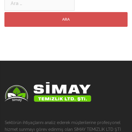
Sektörün ihtiyaçlarını analiz ederek müşterilerine profesyonel
hizmet sunmayı görev edinmiş olan SİMAY TEMİZLİK LTD ŞTİ