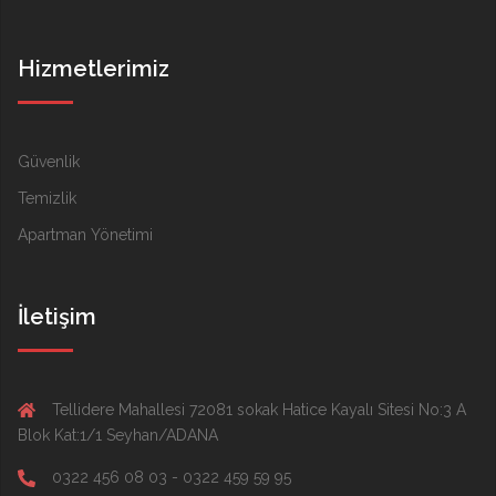
Hizmetlerimiz
Güvenlik
Temizlik
Apartman Yönetimi
İletişim
Tellidere Mahallesi 72081 sokak Hatice Kayalı Sitesi No:3 A
Blok Kat:1/1 Seyhan/ADANA
0322 456 08 03 - 0322 459 59 95