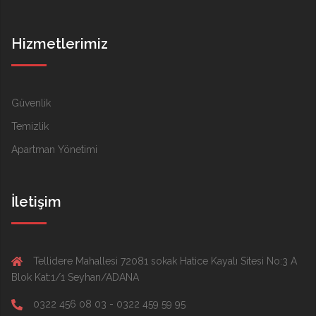
Hizmetlerimiz
Güvenlik
Temizlik
Apartman Yönetimi
İletişim
Tellidere Mahallesi 72081 sokak Hatice Kayalı Sitesi No:3 A
Blok Kat:1/1 Seyhan/ADANA
0322 456 08 03 - 0322 459 59 95