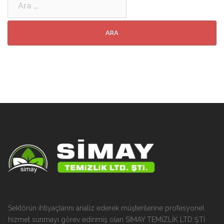
Sektörün ihtiyaçlarını analiz ederek müşterilerine profesyonel
hizmet sunmayı görev edinmiş olan SİMAY TEMİZLİK LTD ŞTİ