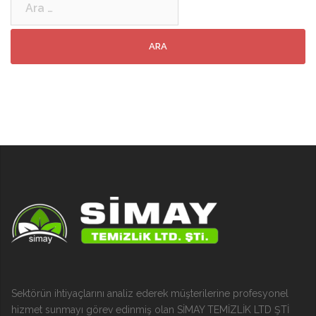
Sektörün ihtiyaçlarını analiz ederek müşterilerine profesyonel
hizmet sunmayı görev edinmiş olan SİMAY TEMİZLİK LTD ŞTİ