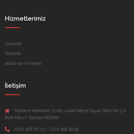
Hizmetlerimiz
Güvenlik
Temizlik
Apartman Yönetimi
İletişim
Tellidere Mahallesi 72081 sokak Hatice Kayalı Sitesi No:3 A
Blok Kat:1/1 Seyhan/ADANA
0322 456 08 03 - 0322 459 59 95